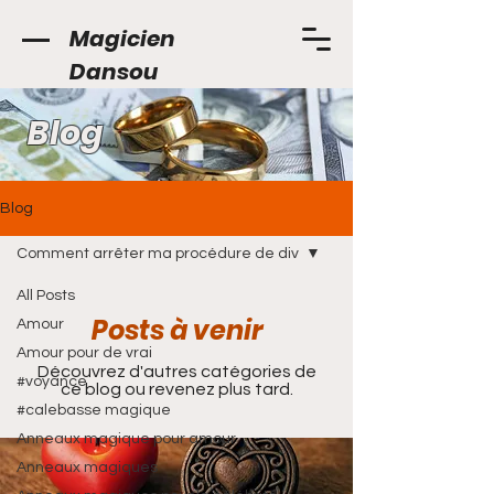
Magicien
Dansou
Blog
Blog
Comment arrêter ma procédure de div
All Posts
Posts à venir
Amour
Amour pour de vrai
Découvrez d'autres catégories de
#voyance
ce blog ou revenez plus tard.
#calebasse magique
Anneaux magique pour amour
Anneaux magiques