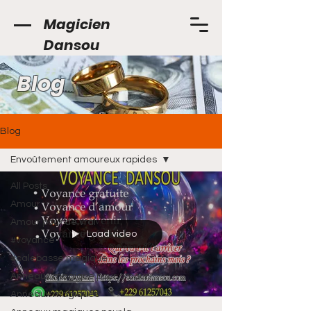
Magicien
Dansou
Blog
Blog
Envoûtement amoureux rapides
All Posts
Amour
Amour pour de vrai
Load video
#voyance
#calebasse magique
Anneaux magique pour amour
Anneaux magiques