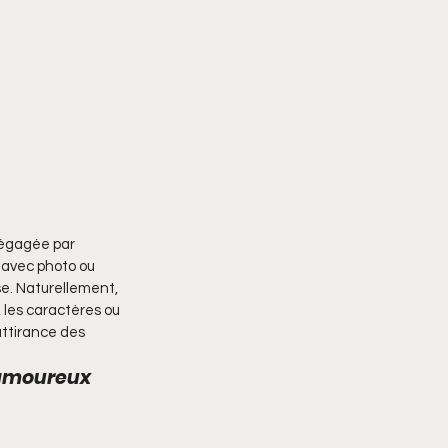
dégagée par 
avec photo ou 
e. Naturellement, 
 les caractères ou 
ttirance des 
 amoureux 