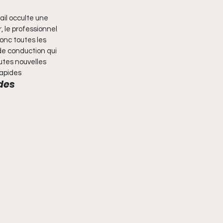
ail occulte une 
, le professionnel 
onc toutes les 
de conduction qui 
utes nouvelles 
rapides
des