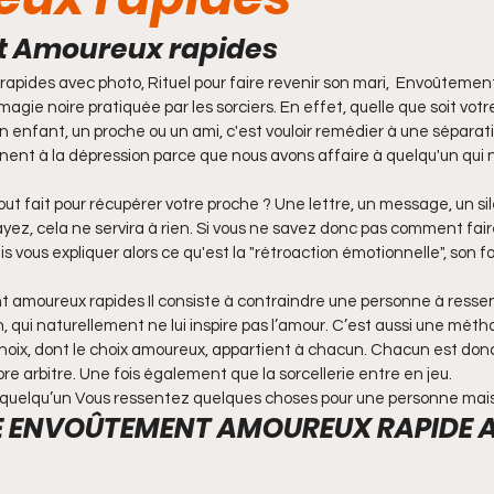
Bague magique de chance
bague magique d'argent
 Amoureux rapides
pides avec photo, Rituel pour faire revenir son mari,  Envoûteme
ique
bague magique de protection
Bague magique
agie noire pratiquée par les sorciers. En effet, quelle que soit votre
un enfant, un proche ou un ami, c'est vouloir remédier à une séparat
nent à la dépression parce que nous avons affaire à quelqu'un qui n
é
Bague magique pour avoir de l’argen
Bague mag
out fait pour récupérer votre proche ? Une lettre, un message, un s
ez, cela ne servira à rien. Si vous ne savez donc pas comment faire,
is vous expliquer alors ce qu'est la "rétroaction émotionnelle", son
 permis
Bague magique pour affairiste
Bedou ma
 amoureux rapides Il consiste à contraindre une personne à ressen
 qui naturellement ne lui inspire pas l’amour. C’est aussi une métho
 choix, dont le choix amoureux, appartient à chacun. Chacun est don
uence
Cadenas magique
bracelet magique pour 
libre arbitre. Une fois également que la sorcellerie entre en jeu.
ur quelqu’un Vous ressentez quelques choses pour une personne mai
DE ENVOÛTEMENT AMOUREUX RAPIDE 