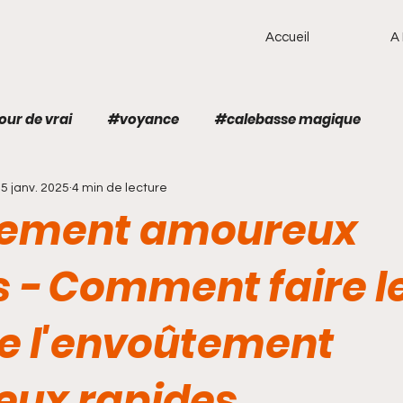
Accueil
A
ur de vrai
#voyance
#calebasse magique
5 janv. 2025
4 min de lecture
ur
Anneaux magiques
Anneaux magiques pour la 
tement amoureux
lébrité
Anneaux magiques de chance
Annuler un
s - Comment faire l
de l'envoûtement
ue
Avis sur le retour d'affection
avis sur le retour
ux rapides