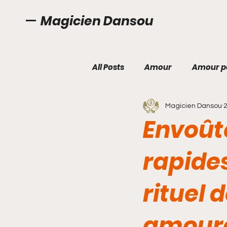
Magicien Dansou
All Posts
Amour
Amour po
Magicien Dansou
2
Anneaux magique pour amo
Envoû
Anneaux magiques pour la cé
rapide
rituel 
Avis sur le portefeuille magiq
amoure