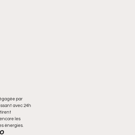
dégagée par 
issant avec 24h 
tirent 
encore les 
es énergies.
TO