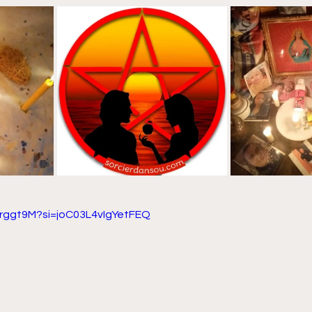
8Erggt9M?si=joC03L4vIgYetFEQ