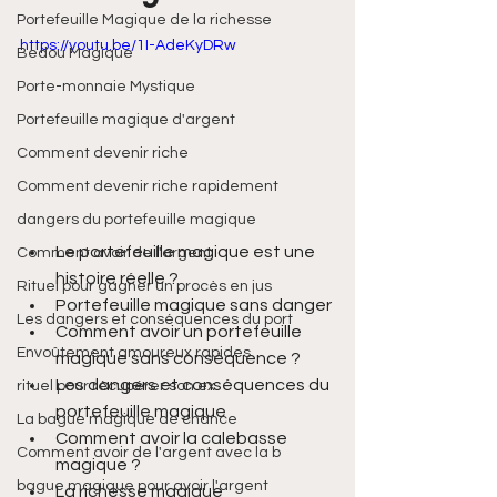
Portefeuille Magique de la richesse
https://youtu.be/1I-AdeKyDRw
Bedou Magique
Porte-monnaie Mystique
Portefeuille magique d'argent
Comment devenir riche
Comment devenir riche rapidement
dangers du portefeuille magique
Le portefeuille magique est une 
Comment avoir de l'argent
histoire réelle ?
Rituel pour gagner un procès en jus
Portefeuille magique sans danger
Les dangers et conséquences du port
Comment avoir un portefeuille 
Envoûtement amoureux rapides
magique sans conséquence ?
Les dangers et conséquences du 
rituel pour récupérer son ex
portefeuille magique
La bague magique de chance
Comment avoir la calebasse 
Comment avoir de l'argent avec la b
magique ?
bague magique pour avoir l'argent
La richesse magique