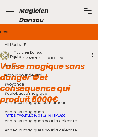
Magicien
Dansou
Post
All Posts
Magicien Dansou
All Posts
18 juin 2025
4 min de lecture
Valise magique sans
Amour
danger ⛔️ et
Amour pour de vrai
#voyance
conséquence qui
#calebasse magique
produit 5000€
Anneaux magique pour amour
Anneaux magiques
https://youtu.be/o1G_R1tPD2c
Anneaux magiques pour la célébrité
Anneaux magiques pour la célébrité