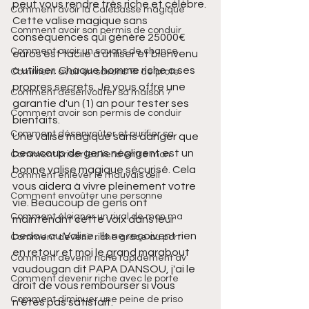
peut vous rendre très riche et célèbre. 
Comment avoir la Calebasse magique
Cette valise magique sans 
Comment avoir son permis de conduir
conséquences qui génère 25000€ 
Comment avoir un savons de chance
euros est facile à utiliser et bienvenu 
à utiliser. Chaque homme riche a ses 
Comment avoir un savons 🧼 de prote
propres secrets. Je vous offre une 
Comment désenvoûter sa maison ?
garantie d'un (1) an pour tester ses 
Comment avoir son permis de conduir
bienfaits.
Comment désenvoûter et purifier sa
Une valise magique sans danger que 
beaucoup de gens négligent est un 
Comment briser les liens entre mon
bonne valise magique sécurisé. Cela 
Comment enlever le mauvais œil
vous aidera à vivre pleinement votre 
Comment envoûter une personne
vie. Beaucoup de gens ont 
Comment éloigner un rival de mon ma
maintenant cette voix dans leur 
bedou ou Valise . Ils ne reçoivent rien 
Comment devenir riche grâce au port
en retour et moi le grand marabout 
Comment devenir riche rapidement av
vaudougan dit PAPA DANSOU, j'ai le 
Comment devenir riche avec le porte
droit de vous rembourser si vous 
Comment diminuer une peine de priso
n'êtes pas satisfait.