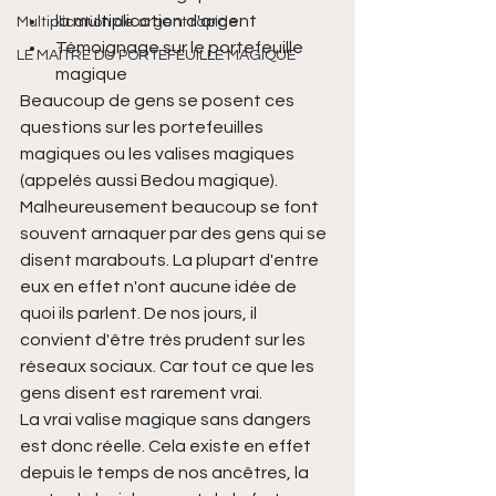
la multiplication d'argent 
Multiplication de argent rapide
Témoignage sur le portefeuille 
LE MAÎTRE DU PORTEFEUILLE MAGIQUE
magique
Beaucoup de gens se posent ces 
questions sur les portefeuilles 
magiques ou les valises magiques 
(appelés aussi Bedou magique). 
Malheureusement beaucoup se font 
souvent arnaquer par des gens qui se 
disent marabouts. La plupart d'entre 
eux en effet n'ont aucune idée de 
quoi ils parlent. De nos jours, il 
convient d'être très prudent sur les 
réseaux sociaux. Car tout ce que les 
gens disent est rarement vrai.
La vrai valise magique sans dangers 
est donc réelle. Cela existe en effet 
depuis le temps de nos ancêtres, la 