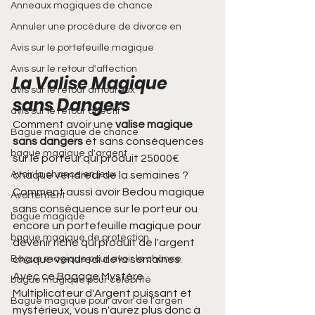
Anneaux magiques de chance
Annuler une procédure de divorce en
Avis sur le portefeuille magique
Avis sur le retour d'affection
La Valise Magique 
avis sur le retour amoureux
sans Dangers
avis sur le retour affectif
Comment avoir une 
valise magique 
Bague magique de chance
sans dangers
 et sans conséquences 
bague magique d'argent
sur le porteur qui produit 25000€ 
chaque vendredi de la semaines ? 
Avoir la chance en jeux
Comment aussi avoir Bedou magique 
Avortement
sans conséquence sur le porteur ou 
bague magique
encore un portefeuille magique pour 
bague magique de protection
devenir riche qui produit de l'argent 
chaque vendredi de la semaines. 
Bague magique pour avoir la chance
Avec ce Bagage Mystère 
bague magique pour célébrité
Multiplicateur d'Argent puissant et 
Bague magique pour avoir de l’argen
mystérieux, vous n'aurez plus donc à 