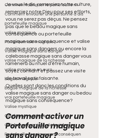
Je vous le dis, remerciez notre culture, 
Comment fabriquer le portefeuille m
remerciez notre Dieu pour ses efforts, 
Comment envoûter une personne à dis
vous ne serez pas déçus. Ne pensez 
portefeuille magique
pas que le bedou magique sans 
valise magique
conséquence ou portefeuille 
magique sans conséquence et valise 
Porte monnaie magique
magique sans dangers ou encore la 
Valise magique sans danger
calebasse magique sans danger vous 
valise magique de la richesse
ramènera au rituel d'être humain, 
valise magique en euro
soyez confiant et passez une visite 
de travail satisfaisante.
bague magique
Quelles sont donc les conditions du 
bague magique de la richesse
valise magique sans danger ou bedou 
vrai portefeuille magique
magique sans conséquence?
Valise mystique
Comment activer un 
Calebasse magique
Portefeuille magique 
Calebasse magique de la richesse
sans danger ?
Portefeuille magique sans conséquen