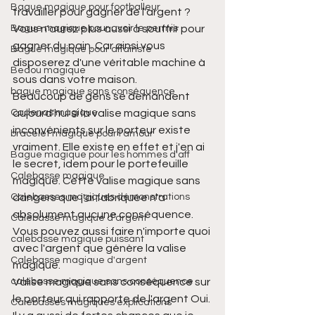
Bague magique pour footballeur
travailler pour gagner de l'argent ? 
Vous n'aurez plus aussi à souffrir pour 
Bague magique pour avoir le permis
gagner du pain. Car ainsi vous 
Bague magique pour affairiste
disposerez d'une véritable machine à 
Bedou magique
sous dans votre maison.
bague magique sans conséquence
Beaucoup de gens se demandent 
aujourd'hui si la valise magique sans 
Cadenas magique
inconvénients sur le porteur existe 
bracelet magique pour l'amour
vraiment. Elle existe en effet et j'en ai 
Bague magique pour les hommes d'aff
le secret, idem pour le portefeuille 
Calebasse magique
magique. Cette valise magique sans 
dangers que j'ai fabriquée n'a 
Calebasses magiques démonstrations
absolument aucune conséquence. 
Calebasse magique d’argent
Vous pouvez aussi faire n'importe quoi 
calebasse magique puissant
avec l'argent que génère la valise 
Calebasse magique d'argent
magique.
Valise magique sans conséquence sur 
calebasse magique sans conséquence
le porteur qui rapporte de l'argent Oui. 
Calebasses magiques explications