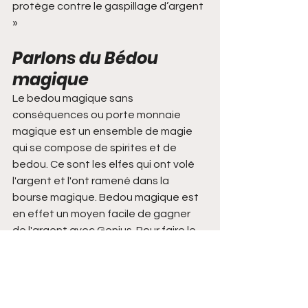
protège contre le gaspillage d’argent 
»
Parlons du Bédou 
magique
Le bedou magique sans 
conséquences ou porte monnaie 
magique est un ensemble de magie 
qui se compose de spirites et de 
bedou. Ce sont les elfes qui ont volé 
l'argent et l'ont ramené dans la 
bourse magique. Bedou magique est 
en effet un moyen facile de gagner 
de l'argent avec Genius. Pour faire le 
travail du porte monnaie magique, il 
faut être sérieux et confiant, même si 
le bedou magique n'a aucune 
conséquence ni inconvénient. Si vous 