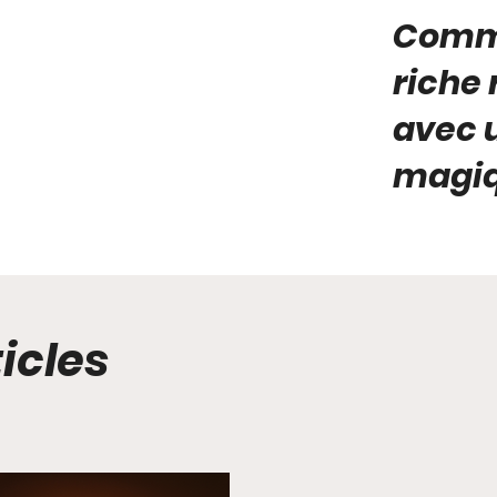
Comme
riche
avec u
magiq
icles