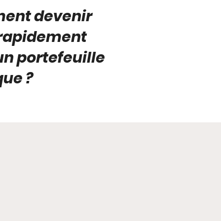
nt devenir
 rapidement
n portefeuille
ue ?