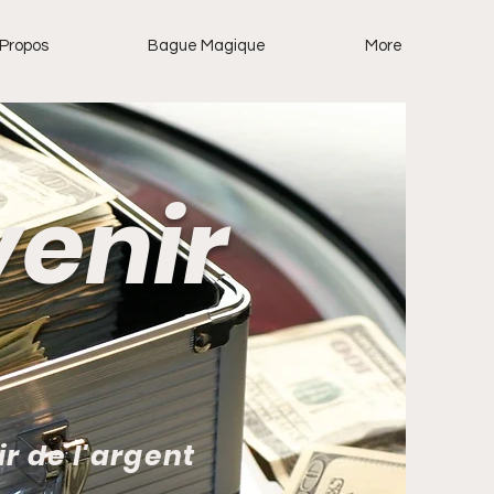
 Propos
Bague Magique
More
enir
ir de l'argent