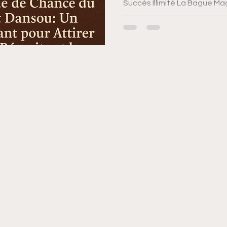
Succès Illimité La Bague Mag
aujourd’hui l’un des talismans
recherchés pour attirer la r
fortune et débloquer le chem
Chargée d’une énergie myst
ésotérique est conçue pour
transformer leur destin, atti
éliminer les blocages