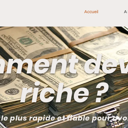
Accueil
A
ment dev
riche ?
le plus rapide et fiable pour avo