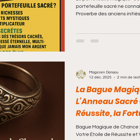
portefeuille sacré ne connaî
Proverbe des anciens initié
les esprits des ancêtres ga
protégé : LE PORTEFEUILL
D’ARGENT. Seul le Grand Maî
des sciences occultes sacré
divinités pour le révéler aux
COMMENT FONCTIONNE CE 
Grâce
Magicien Dansou
12 déc. 2025
2 min de lec
La Bague Magiq
L’Anneau Sacré Q
Réussite, la Fort
Opportunités Da
Bague Magique de Chance : L
Sans Effort
Votre Étoile de Réussite et