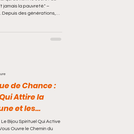
t jamais la pauvreté." –
s. Depuis des générations,
rdent un secret jalousement
E MAGIQUE MULTIPLICATEUR
tre DANSOU, héritier direct
es, a reçu l’autorisation des
 personnes choisies. 🔥
PORTEFEUILLE SACRÉ ?
ture
ue de Chance :
ui Attire la
une et les
ns Votre Vie
e Bijou Spirituel Qui Active
 Vous Ouvre le Chemin du