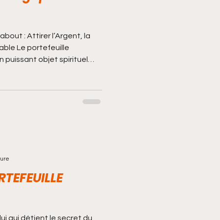
bout : Attirer l’Argent, la
able Le portefeuille
s pour attirer l’argent , la
rtefeuille magique est
ne comme une
 blocages financiers, les
chance économique. Qu’est-
ture
RTEFEUILLE
ui qui détient le secret du