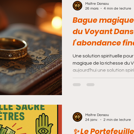
Maître Dansou
26 mars
4 min de lecture
Bague magique 
du Voyant Danso
l’abondance fin
Une solution spirituelle pour
magique de la richesse du Voyant
aujourd’hui une solution spi
les personnes qui souhaitent
financière. En effet, malgré le
motivation, certaines pers
blocages qui empêchent la r
au savoir ancestral du Voy
spirituelle agit comme un vé
Maître Dansou
24 janv.
2 min de lecture
✨ Le Portefeuil