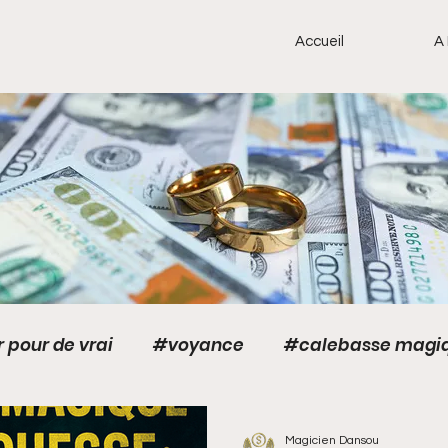
Accueil
A
 pour de vrai
#voyance
#calebasse magi
amour
Anneaux magiques
Anneaux magiques
Magicien Dansou