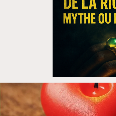
Anneaux magiques pour la
Annuler une procédure de
Avis sur le retour d'affect
Bague magique de chanc
bague magique
bagu