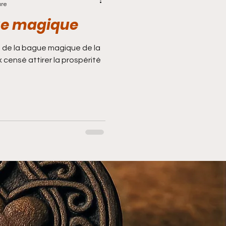
ure
ue magique
t de la bague magique de la
x censé attirer la prospérité
tour affectif
 en jeux
Avortement
avoir la chance