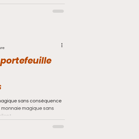
ure
portefeuille
s
e magique sans conséquence
e monnaie magique sans
ppellent...