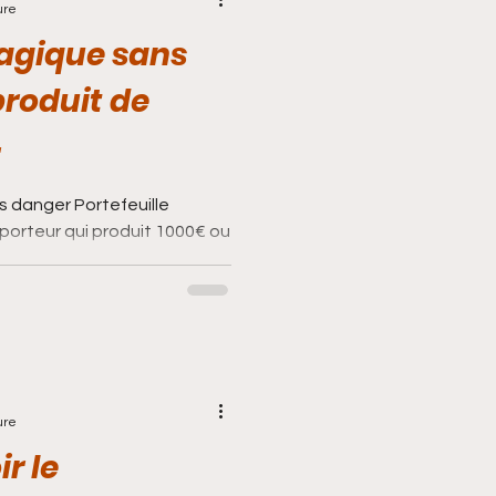
ure
magique sans
produit de
s danger Portefeuille
tour affectif
...
 en jeux
Avortement
avoir la chance
ure
r le