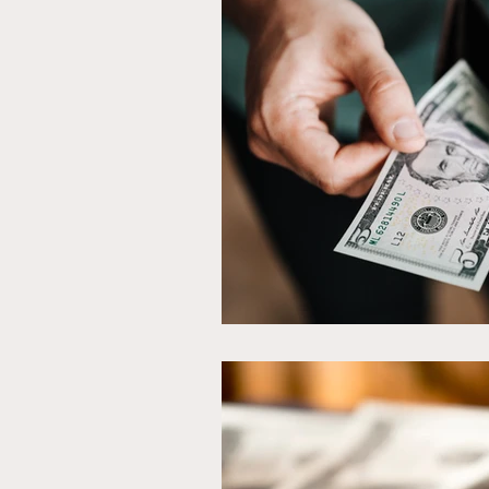
Anneaux magiques pour la
Annuler une procédure de
Avis sur le retour d'affect
Bague magique de chanc
bague magique
bagu