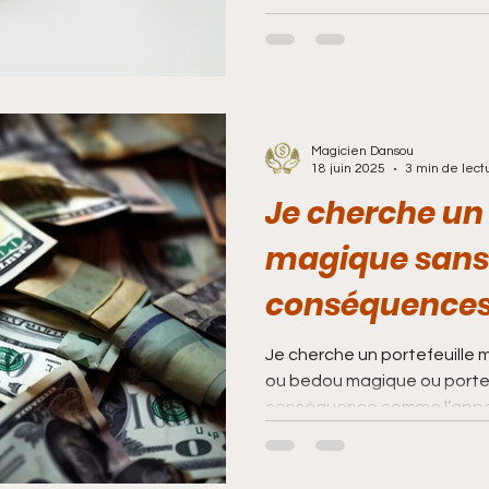
: Le vrai existence de...
Magicien Dansou
18 juin 2025
3 min de lect
Je cherche un 
magique sans
conséquence
Je cherche un portefeuill
ou bedou magique ou port
conséquence comme l’a