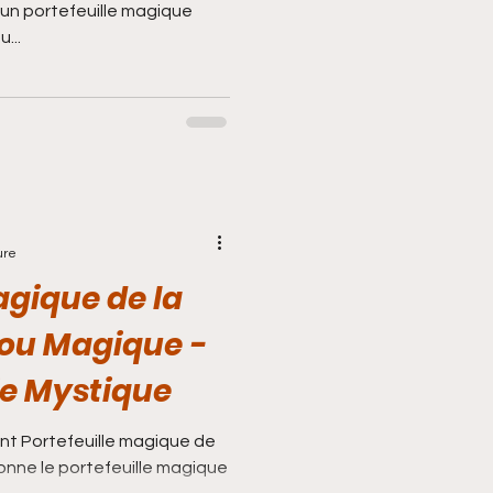
edou...
ure
agique de la
dou Magique -
e Mystique
nt Portefeuille magique de