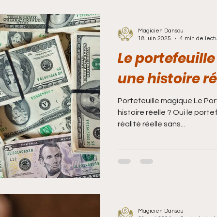
Magicien Dansou
18 juin 2025
4 min de lect
Le portefeuill
une histoire ré
Portefeuille magique Le Portefe
histoire réelle ? Oui le port
réalité réelle sans...
Magicien Dansou