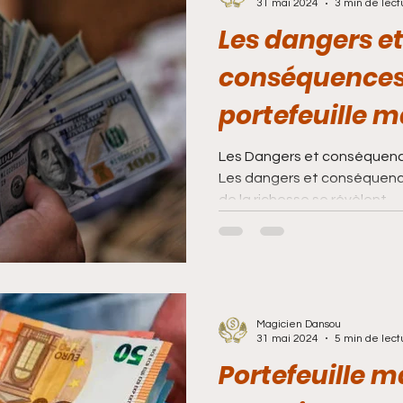
31 mai 2024
3 min de lect
Les dangers e
conséquences
portefeuille 
richesse
Les Dangers et conséquenc
Les dangers et conséquenc
de la richesse se révèlent...
Magicien Dansou
31 mai 2024
5 min de lect
Portefeuille 