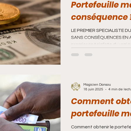
brité
Bague magique pour avoir de l’argen
Portefeuille 
conséquence 
balleur
Bague magique pour avoir le permis
LE PREMIER SPECIALISTE 
SANS CONSÉQUENCES EN AFRIQUE Exis
premier spécialiste du vrai po
riste
Bedou magique
bague magique sans
acelet magique pour l'amour
Magicien Dansou
18 juin 2025
4 min de lect
Comment obte
portefeuille 
Comment obtenir le portefeu