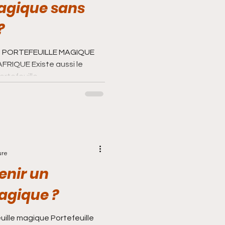
magique sans
?
DU PORTEFEUILLE MAGIQUE
te aussi le
rtefeuille...
 conséquence
ure
nir un
magique ?
ille magique Portefeuille