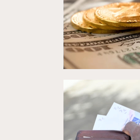
bague magique pour célé
Bague magique pour foot
Bague magique pour affai
Cadenas magique
br