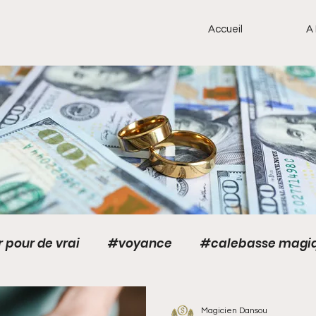
Accueil
A
 pour de vrai
#voyance
#calebasse magi
amour
Anneaux magiques
Anneaux magiques
Magicien Dansou