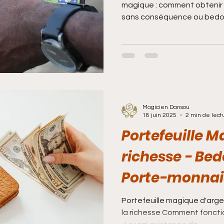
magique : comment obtenir un portefeuille magique
sans conséquence ou b
Magicien Dansou
18 juin 2025
2 min de lect
Portefeuille M
richesse - Be
Porte-monnai
Portefeuille magique d'arge
la richesse Comment fonctionne le portefeuille magique